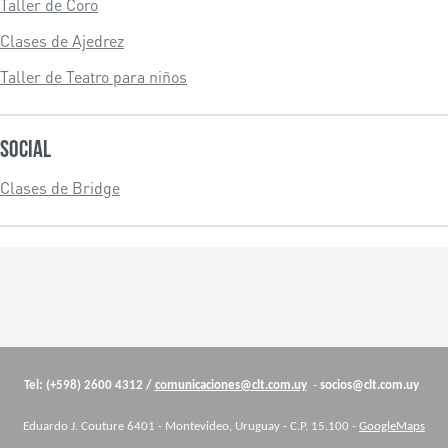
Taller de Coro
Clases de Ajedrez
Taller de Teatro para niños
Social
Clases de Bridge
Cuerpo
Tel: (+598) 2600 4312 /
comunicaciones@clt.com.uy
-
socios@clt.com.uy
Eduardo J. Couture 6401 - Montevideo, Uruguay - C.P. 15.100 -
GoogleMaps