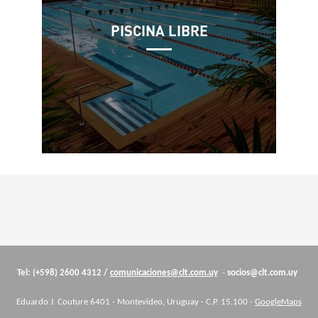
PISCINA LIBRE
Cuerpo
Tel: (+598) 2600 4312 /
comunicaciones@clt.com.uy
-
socios@clt.com.uy
Eduardo J. Couture 6401 - Montevideo, Uruguay - C.P. 15.100 -
GoogleMaps