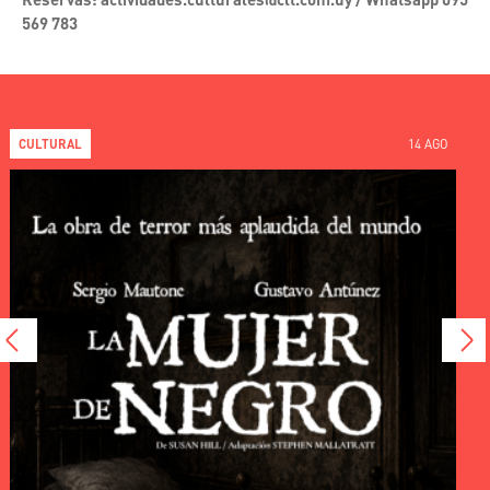
569 783
CULTURAL
14 AGO
Image
I
<
>