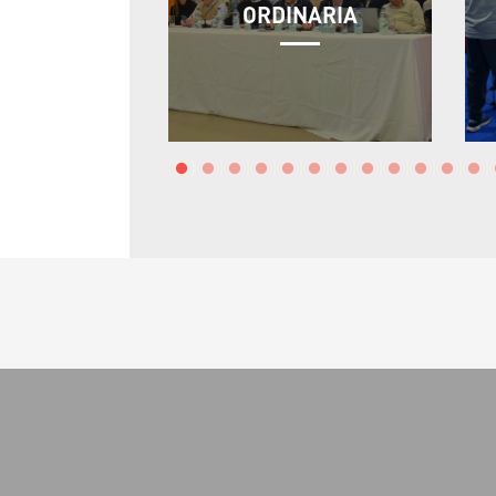
ORDINARIA
Cuerpo