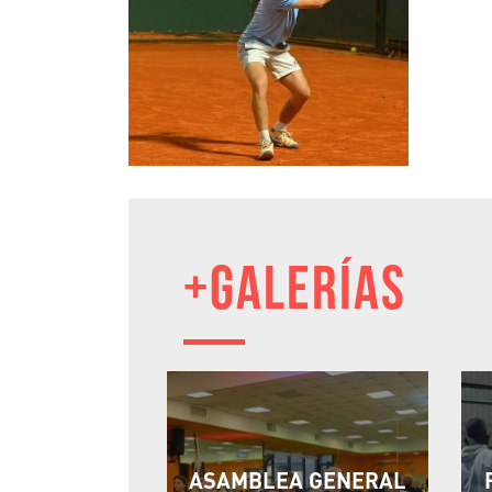
+GALERÍAS
ASAMBLEA GENERAL