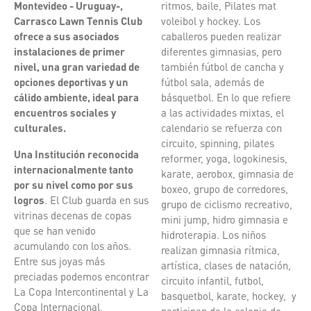
Montevideo - Uruguay-,
ritmos, baile, Pilates mat
Carrasco Lawn Tennis Club
voleibol y hockey. Los
ofrece a sus asociados
caballeros pueden realizar
instalaciones de primer
diferentes gimnasias, pero
nivel, una gran variedad de
también fútbol de cancha y
opciones deportivas y un
fútbol sala, además de
cálido ambiente, ideal para
básquetbol. En lo que refiere
encuentros sociales y
a las actividades mixtas, el
culturales.
calendario se refuerza con
circuito, spinning, pilates
Una Institución reconocida
reformer, yoga, logokinesis,
internacionalmente tanto
karate, aerobox, gimnasia de
por su nivel como por sus
boxeo, grupo de corredores,
logros
. El Club guarda en sus
grupo de ciclismo recreativo,
vitrinas decenas de copas
mini jump, hidro gimnasia e
que se han venido
hidroterapia. Los niños
acumulando con los años.
realizan gimnasia rítmica,
Entre sus joyas más
artística, clases de natación,
preciadas podemos encontrar
circuito infantil, futbol,
La Copa Intercontinental y La
basquetbol, karate, hockey, y
Copa Internacional,