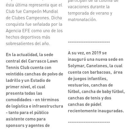
participan de la colonia de
ésta última representa que el
vacaciones durante la
Club fue Campeón Mundial
temporada de verano y
de Clubes Campeones. Dicha
matronatación.
conquista fue señalada por la
Agencia EFE como uno de los
hechos deportivos más
------------------------
sobresalientes del año.
A su vez, en 2019 se
En la actualidad, la sede
inauguró una nueva sede en
central del Carrasco Lawn
Solymar,
Canelones, la cual
Tennis Club cuenta con
cuenta
con barbacoas, área
veintidós canchas de polvo de
de juegos infantiles,
ladrillo y un Estadio de
vestuarios, canchas de
primer nivel, el cual
fútbol, cancha de
baby
fútbol,
presenta todas las
canchas de tenis y
dos
comodidades - en términos
canchas de pádel
de logística e infraestructura
recientemente inauguradas.
- tanto para el público
asistente como para
------------------------
sponsors y agentes de