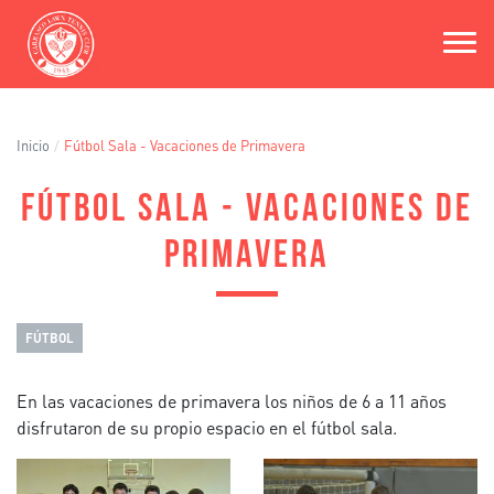
Pasar
al
contenido
principal
Inicio
Fútbol Sala - Vacaciones de Primavera
FÚTBOL SALA - VACACIONES DE
PRIMAVERA
FÚTBOL
En las vacaciones de primavera los niños de 6 a 11 años
disfrutaron de su propio espacio en el fútbol sala.