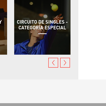
Y
CIRCUITO DE SINGLES -
MUERDE -
CATEGORÍA ESPECIAL
CÁC