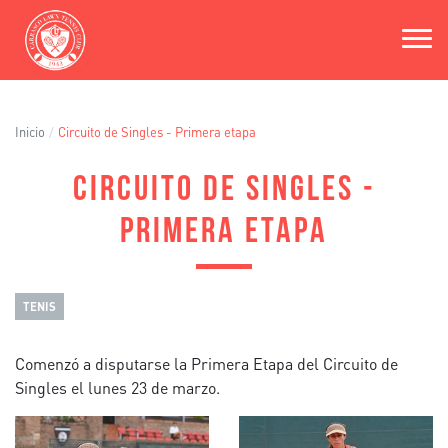
Pasar
al
contenido
principal
Inicio
Circuito de Singles - Primera etapa
CIRCUITO DE SINGLES -
PRIMERA ETAPA
TENIS
Comenzó a disputarse la Primera Etapa del Circuito de
Singles el lunes 23 de marzo.