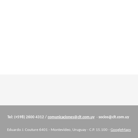
Tel: (+598) 2600 4312 /
comunicaciones@clt.com.uy
-
socios@clt.com.uy
Eduardo J. Couture 6401 - Montevideo, Uruguay - C.P. 15.100 -
GoogleMaps