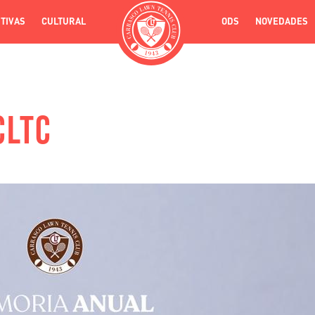
Pasar
TIVAS
CULTURAL
INICIO
ODS
NOVEDADES
al
contenido
principal
CLTC