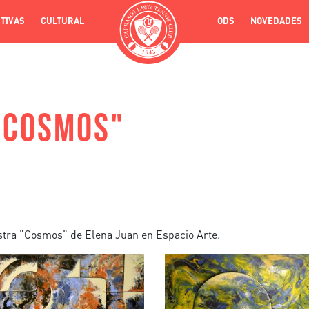
Pasar
TIVAS
CULTURAL
INICIO
ODS
NOVEDADES
al
contenido
principal
 "COSMOS"
stra "Cosmos" de Elena Juan en Espacio Arte.