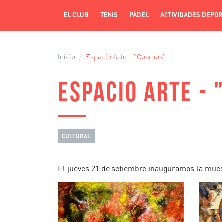
EL CLUB
TENIS
PÁDEL
ACTIVIDADES DEPOR
Inicio
Espacio Arte - "Cosmos"
ACCESO SOCIOS
ESPACIO ARTE -
CULTURAL
El jueves 21 de setiembre inauguramos la mue