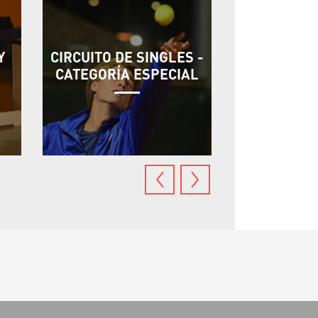
Y
CIRCUITO DE SINGLES -
MUERDE -
CATEGORÍA ESPECIAL
CÁC